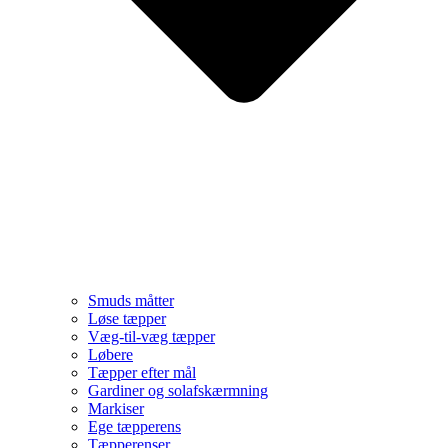
Smuds måtter
Løse tæpper
Væg-til-væg tæpper
Løbere
Tæpper efter mål
Gardiner og solafskærmning
Markiser
Ege tæpperens
Tæpperenser