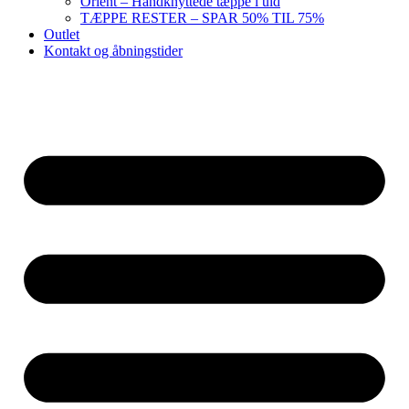
Orient – Håndknyttede tæppe i uld
TÆPPE RESTER – SPAR 50% TIL 75%
Outlet
Kontakt og åbningstider