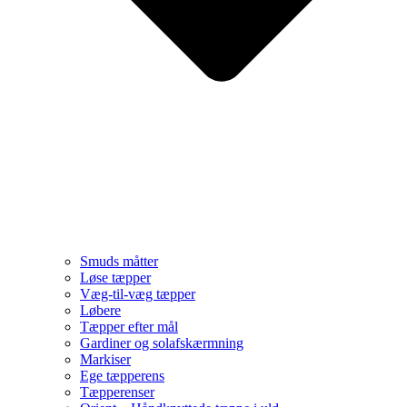
Smuds måtter
Løse tæpper
Væg-til-væg tæpper
Løbere
Tæpper efter mål
Gardiner og solafskærmning
Markiser
Ege tæpperens
Tæpperenser