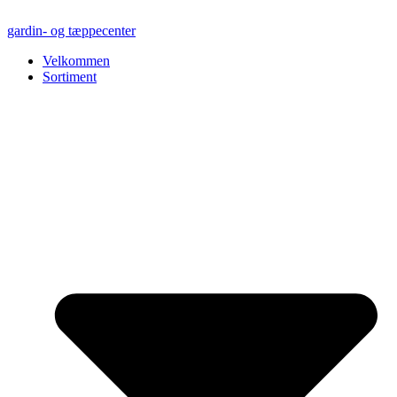
Videre
til
gardin- og tæppecenter
indhold
Velkommen
Sortiment