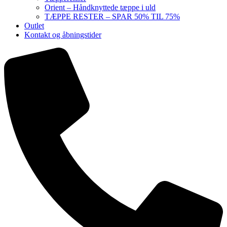
Orient – Håndknyttede tæppe i uld
TÆPPE RESTER – SPAR 50% TIL 75%
Outlet
Kontakt og åbningstider